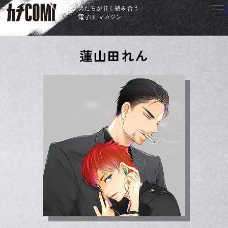
男たちが甘く絡み合う
電子BLマガジン
蓮山田れん