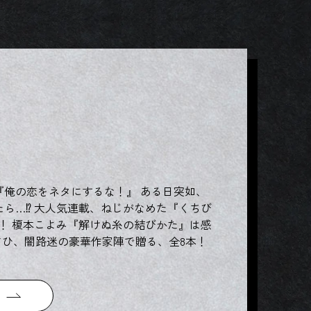
俺の恋をネタにするな！』 ある日突如、
ら…⁉ 大人気連載、ねじがなめた『くちび
！ 榎本こよみ『解けぬ糸の結びかた』は感
さひ、闇路迷の豪華作家陣で贈る、全8本！
る