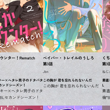
ンター！Rematch
ベイパー・トレイルのうしろ
くち
第3話
第3
Jbn
ねじ
キー×ヘタレ男子のドタバタ
この胸が 君を忘れられないんだ
素直
セカンドシーズン！
L
この胸が 君を忘れられないんだ
キー×ヘタレ男子のドタ
素直
BLセカンドシーズン！
倫”B