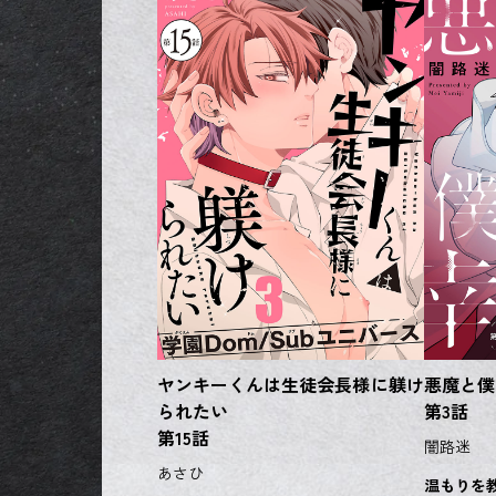
ヤンキーくんは生徒会長様に躾け
悪魔と僕
られたい
第3話
第15話
闇路迷
あさひ
温もりを