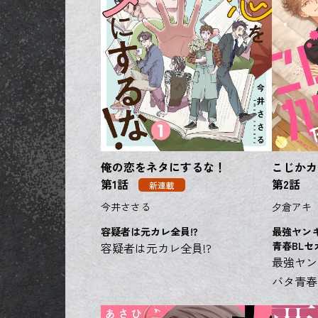
俺の恋をネタにするな！
こじかカウ
第1話
第2話
新連載
今井ささる
夕倉アキ
容疑者は元カレ全員!?
最強ヤン
青春BL
容疑者は元カレ全員!?
最強ヤン
バタ青春