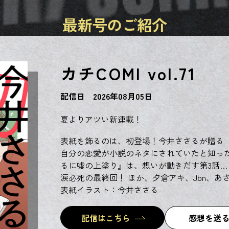
最新号のご紹介
カチCOMI vol.71
配信日 2026年08月05日
夏よりアツい新連載！
表紙を飾るのは、初登場！今井ささるが贈る『
自分の恋愛が小説のネタにされていたと知った
るに嘘の上塗り』は、想いが動きだす第3話…
涙必死の最終回！ ほか、夕倉アキ、Jbn、あ
表紙イラスト：今井ささる
配信はこちら
感想を送