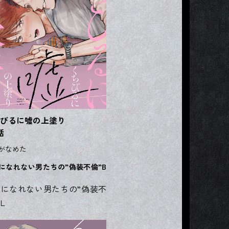
びるに嘘の上塗り
話
がなめた
になれない男たちの”偽装不倫”B
になれない男たちの”偽装不
L