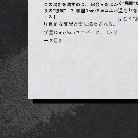
く”悪魔”
この渇きを潤すのは、 出会ったばか
温もりを
りの"彼奴"…？ 学園Dom/Subユニバ
ース！
はなく”
圧倒的な支配と愛に満たされる。
学園Dom/Subユニバース、3シリ
ーズ目‼