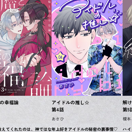
の幸福論
アイドルの推し☆
解け
第4話
第5
あさひ
榎本
教えてくれたのは、神ではな
年上好きアイドルの秘密の裏事情♡
ハイ