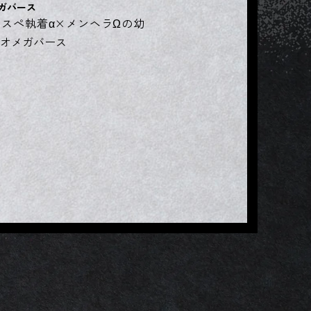
ガバース
スぺ執着α×メンヘラΩの幼
オメガバース