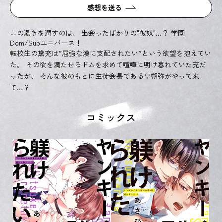
感想を送る
この渇きを潤すのは、 出会ったばかりの"彼奴"…？ 学園
Dom/Subユニバース！
転校生の黛充は”屈強な漢に支配されたい”という欲望を抱えてい
た。 その欲を満たせるドムを求めて喧嘩に明け暮れていた充だ
ったが、 そんな彼のもとに生徒会長である皇朔弥がやって来
て…？
コミックス