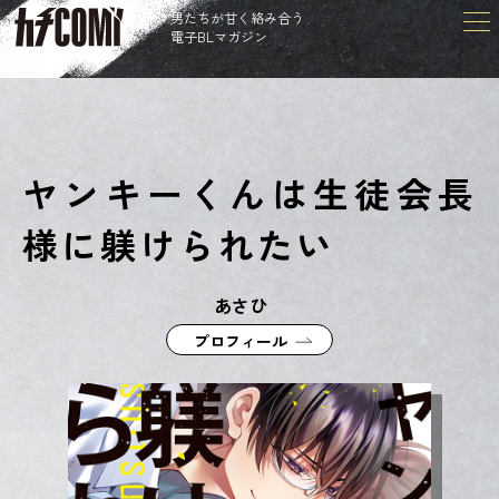
男たちが甘く絡み合う
電子BLマガジン
ヤンキーくんは生徒会長
様に躾けられたい
あさひ
プロフィール