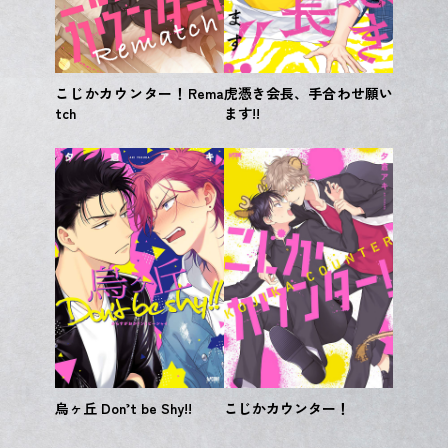
こじかカウンター！Rema
虎憑き会長、手合わせ願い
tch
ます!!
烏ヶ丘 Don’t be Shy!!
こじかカウンター！