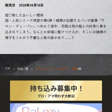
発売日 2026年06月16日
超♡熟したおいしい関係
超・人気シリーズ待望の第4弾！綾瀬が出展するパンの催事「サ
ロン・デュ・パン」へ向かう途中、羽鳥は他の組との抗争に巻き
込まれてしまう。なんとか会場に駆けつけるが、そこには綾瀬の
様子をうかがう不審な人物の姿があり……？
TOP
作品一覧
まちのヤクザとパン屋さん 超極
4巻