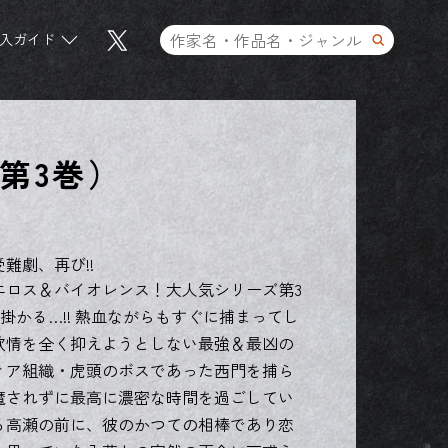
入ガイド
第3巻）
難劇、再び!!
エロス＆バイオレンス！大人気シリーズ第3
い掛かる…!! 熱血ながらもすぐに捕まってし
欲情を全く抑えようとしない最強＆最凶の
ィア組織・虎頭のボスであった西門を捕ら
魔されずに最高に濃密な時間を過ごしてい
る高瀬の前に、彼のかつての相棒であり恋