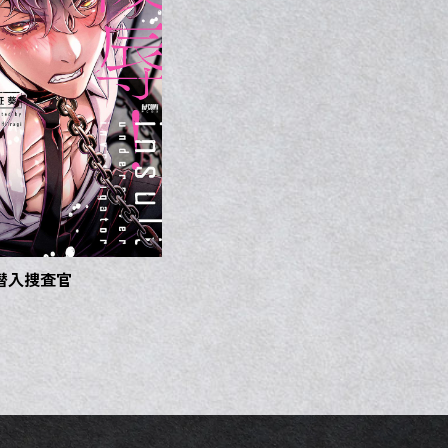
潜入捜査官