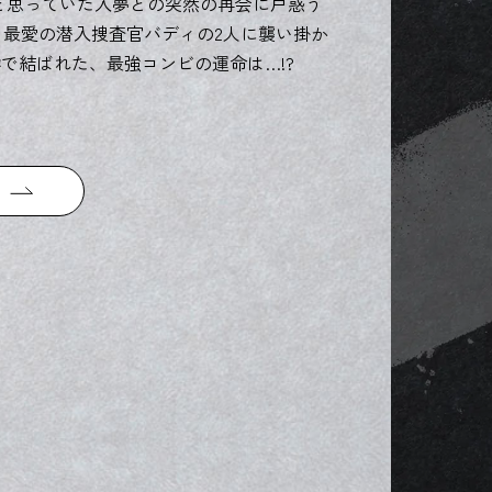
と思っていた入夢との突然の再会に戸惑う
、最愛の潜入捜査官バディの2人に襲い掛か
絆で結ばれた、最強コンビの運命は…!?
る