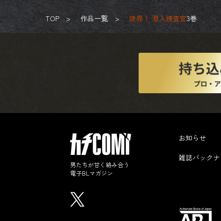
TOP
作品一覧
陵辱！ 潜入捜査官
3巻
お知らせ
雑誌バックナ
男たちが甘く絡み合う
電子BLマガジン