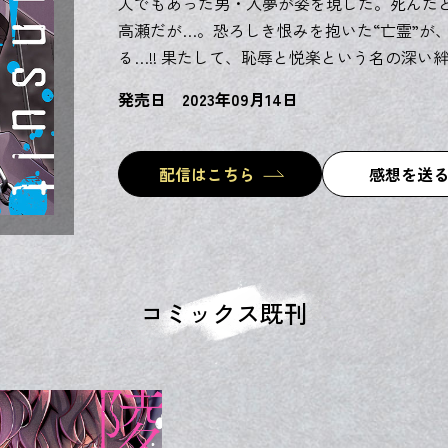
人でもあった男・入夢が姿を現した。死んだ
高瀬だが…。恐ろしき恨みを抱いた“亡霊”が
る…!! 果たして、恥辱と悦楽という名の深い
発売日 2023年09月14日
配信はこちら
感想を送
コミックス既刊