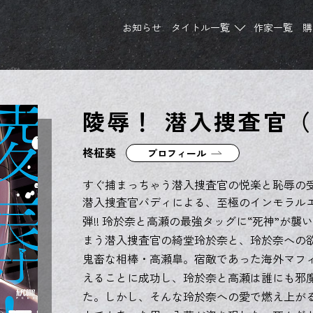
お知らせ
タイトル一覧
作家一覧
購
陵辱！ 潜入捜査官（
柊柾葵
プロフィール
すぐ捕まっちゃう潜入捜査官の悦楽と恥辱の受
潜入捜査官バディによる、至極のインモラル
弾!! 玲於奈と高瀬の最強タッグに“死神”が襲
まう潜入捜査官の綺堂玲於奈と、玲於奈への
鬼畜な相棒・高瀬皐。宿敵であった海外マフ
えることに成功し、玲於奈と高瀬は誰にも邪
た。しかし、そんな玲於奈への愛で燃え上が