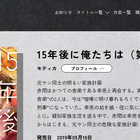
お知らせ
タイトル一覧
作家一覧
購
15年後に俺たちは（
モティカ
プロフィール
元ヤン同士の明るい家族計画
赤間はかつての舎弟である幸亮と再会する。高
舎弟”の2人は、今は“喧嘩に明け暮れるろくで
刑事”になっていた。幸亮の幼き娘・佳に気に
とに。疑似家族生活を送る中で、赤間は幸亮
からはじまる、元ヤン同士の危険な家族計画!
発売日 2019年05月16日