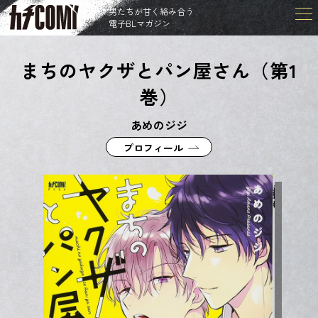
男たちが甘く絡み合う
電子BLマガジン
まちのヤクザとパン屋さん（第1
巻）
あめのジジ
プロフィール