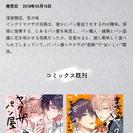
発売日 2018年05月16日
深夜開店、恋の味
インテリヤクザの羽鳥は、密かにパン屋巡りをするのが趣味。深
夜に営業する、とあるパン屋を発見し、パン職人・綾瀬とパン談
議に花を咲かせる羽鳥だったが、目覚めると、彼に美味しく食べ
られてしまっていて…!? パン屋×ヤクザの“危険”で“おいしい”関
係。
コミックス既刊