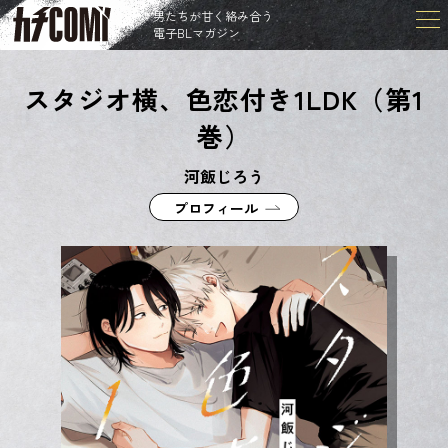
男たちが甘く絡み合う
電子BLマガジン
スタジオ横、色恋付き1LDK（第1
巻）
河飯じろう
プロフィール