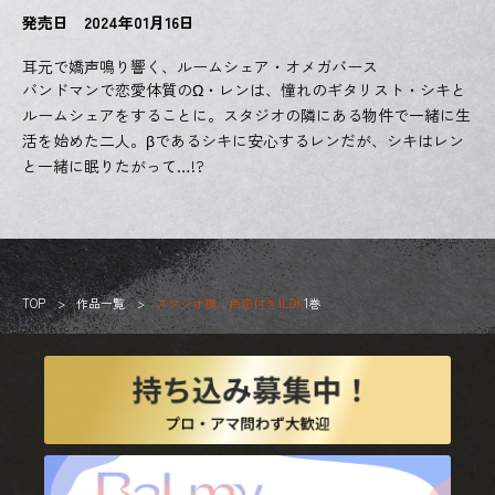
発売日 2024年01月16日
耳元で嬌声鳴り響く、ルームシェア・オメガバース
バンドマンで恋愛体質のΩ・レンは、憧れのギタリスト・シキと
ルームシェアをすることに。スタジオの隣にある物件で一緒に生
活を始めた二人。βであるシキに安心するレンだが、シキはレン
と一緒に眠りたがって…!?
TOP
作品一覧
スタジオ横、色恋付き1LDK
1巻