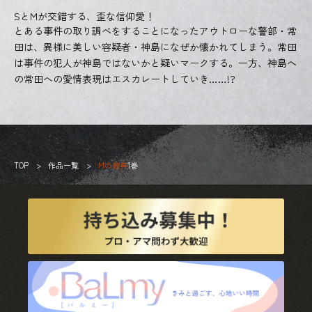
SとMが交錯する、歪な信仰愛！
とある事件の取り調べをすることになったアウトローな警部・常
田は、異様に美しい容疑者・神島になぜか懐かれてしまう。常田
は事件の犯人が神島ではないかと疑いマークする。一方、神島へ
の常田への愛情表現はエスカレートしていき……!?
TOP
作品一覧
Mの教典
1巻