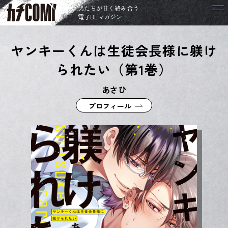
男たちが甘く絡み合う
電子BLマガジン
ヤンキーくんは生徒会長様に躾け
られたい（第1巻）
あさひ
プロフィール