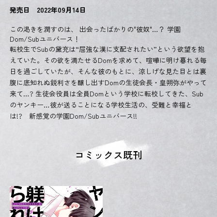
発売日 2022年09月14日
この渇きを潤すのは、 出会ったばかりの"彼奴"…？ 学園
Dom/Subユニバース！
転校生でSubの黛充は“屈強な漢に支配されたい”という欲望を抱
えていた。その欲を満たせるDomを求めて、喧嘩に明け暮れる毎
日を過ごしていたが、そんな彼のもとに、涼しげな見た目とは裏
腹に底知れぬ鋭利さを醸し出すDomの生徒会長・皇朔弥がやって
来て…? 生徒会役員は全員Domという学校に転校してきた、Sub
のヤンキー…彼が送ることになる学校生活の、受難と幸福と
は!? 新感覚の学園Dom/Subユニバース!!
コミックス既刊