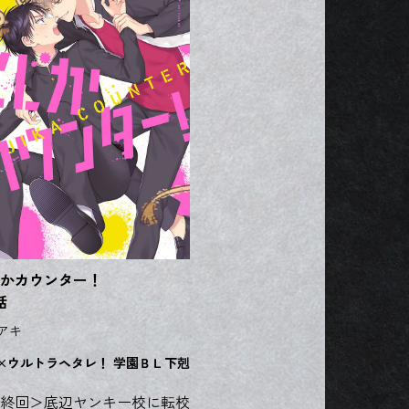
かカウンター！
話
アキ
×ウルトラヘタレ！ 学園ＢＬ下剋
終回＞底辺ヤンキー校に転校