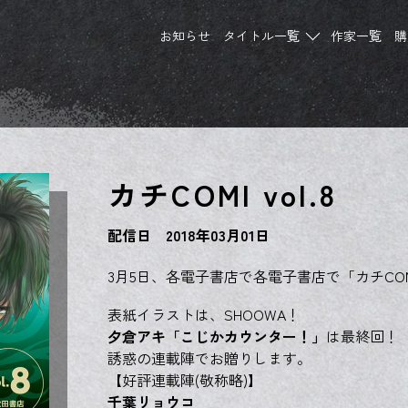
お知らせ
タイトル一覧
作家一覧
購
カチCOMI vol.8
配信日 2018年03月01日
3月5日、各電子書店で各電子書店で「カチCOMI
表紙イラストは、SHOOWA！
夕倉アキ「こじかカウンター！」
は最終回！
誘惑の連載陣でお贈りします。
【好評連載陣(敬称略)】
千葉リョウコ