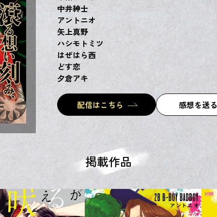
中井紳士
アントニオ
矢上真野
ハシモトミツ
はぜはら西
どす恋
夕倉アキ
配信はこちら
感想を送
掲載作品