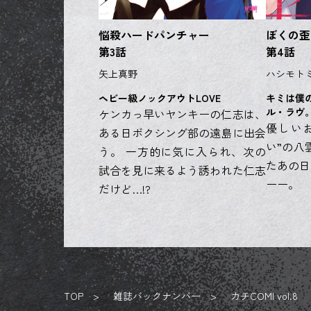
悩殺ハードパンチャー
ぼくの歪
第3話
第4話
矢上真野
ハシモト
ヘビー級ノックアウトLOVE
キミは僕
ル・ラヴ
ケンカっ早いヤンキーの仁志は、
優しい
ある日ボクシング部の遠島に出会
い”の八
う。 一方的に気に入られ、次の
たあの日
試合を見に来るよう誘われた仁志
ーー。
だけど…!?
TOP
雑誌バックナンバー
カチCOMI vol.8