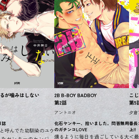
るが噛みはしない
2B B-BOY BADBOY
こじ
第2話
第5
アントニオ
夕倉
日誌
化石ヤンキー、拾いました。問答無用
番長
のガチンコLOVE
上!!
と呼んでた幼馴染のユウ
燻るように毎日を過ごしている大
＜最
したヤンキーのケンジ。