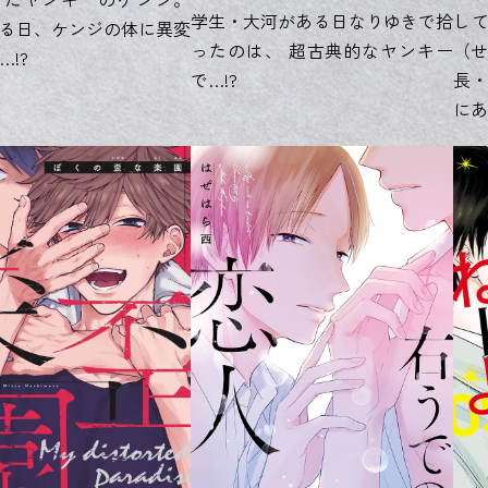
学生・大河がある日なりゆきで拾
し
る日、ケンジの体に異変
ったのは、 超古典的なヤンキー
（せ
!?
で…!?
長・
にあ