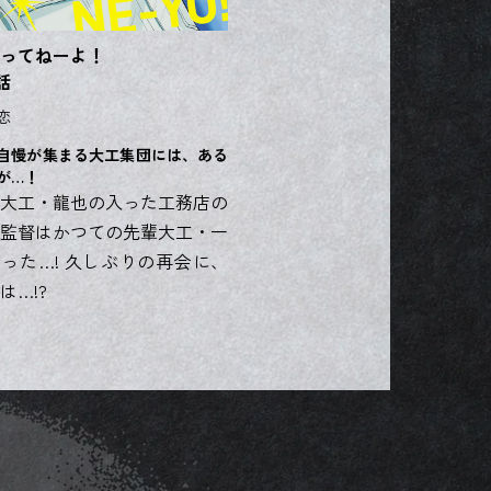
ってねーよ！
話
恋
自慢が集まる大工集団には、ある
が…！
大工・龍也の入った工務店の
監督はかつての先輩大工・一
った…! 久しぶりの再会に、
は…!?