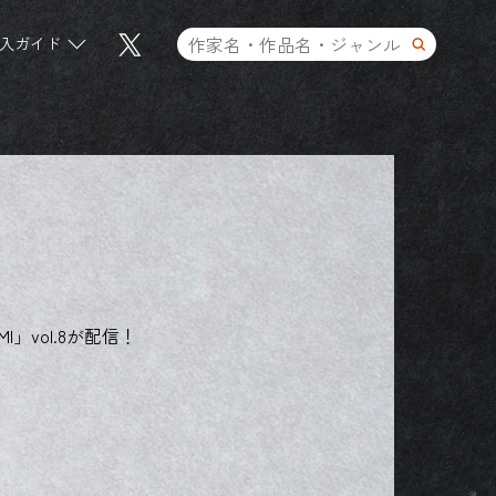
入ガイド
」vol.8が配信！