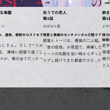
な楽園
右うでの恋人
納ま
第4話
第4
ミツ
はぜはら西
どす
の、運命。禁断のロストモラ
慈愛と焦燥のセンチメンタル介護ラブ
体力
。
秘密
都喜とトージは、最強の二人組。
おじさん。そして”つが
若手
〝昔の怪我〟が原因で、麻痺した
雲。 薄暗い部屋で過ごし
現場
トージの右腕を幼い時からずっと
々が、僕の全てだったー
樹だ
ケアし続けてきた都喜だけど…!?
２人