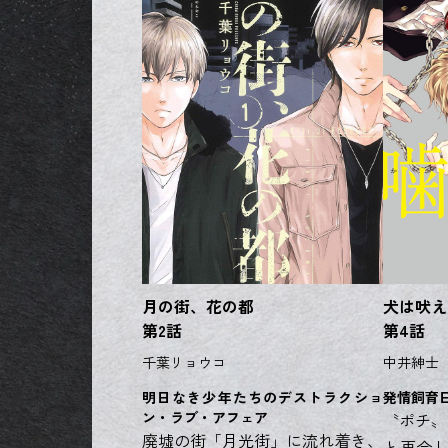
月の街、花の都
犬は吠え
第2話
第4話
千葉リョウコ
中井紳士
明日なき少年たちのデストラクショ
発情飼育
ン・ラブ・アフェア
〝ポチ〟
廃墟の街「月光街」に流れ着き、
と再会