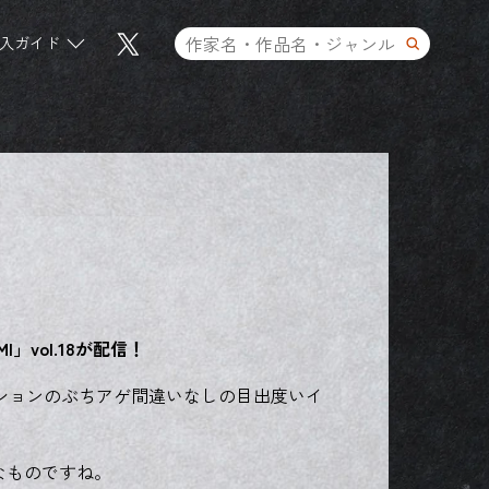
入ガイド
I」vol.18が配信！
ンションのぶちアゲ間違いなしの目出度いイ
なものですね。