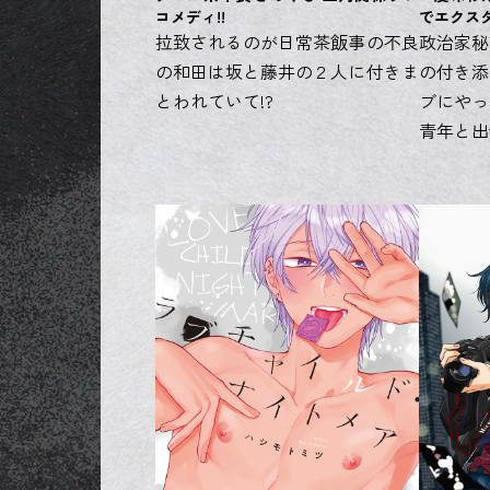
コメディ!!
でエクス
拉致されるのが日常茶飯事の不良
政治家秘
の和田は坂と藤井の２人に付きま
の付き添
とわれていて!?
ブにやっ
青年と出