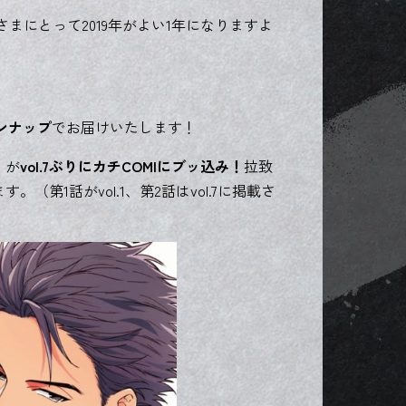
さまにとって2019年がよい1年になりますよ
ンナップ
でお届けいたします！
」
が
vol.7ぶりにカチCOMIにブッ込み！
拉致
第1話がvol.1、第2話はvol.7に掲載さ