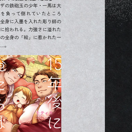
ザの鉄砲玉の少年・一馬は大
我を負って倒れていたところ
全身に入墨を入れた彫り師の
に拾われる。力強さに溢れた
の全身の「絵」に惹かれた一
…。