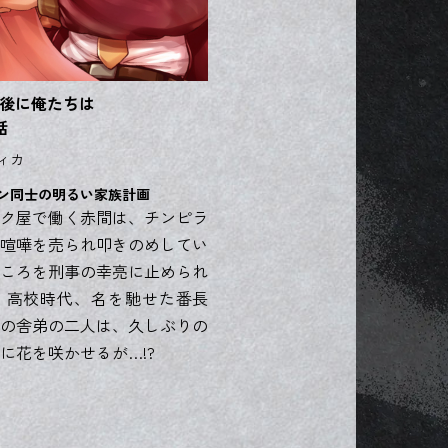
年後に俺たちは
話
ィカ
ン同士の明るい家族計画
ク屋で働く赤間は、チンピラ
喧嘩を売られ叩きのめしてい
ころを刑事の幸亮に止められ
 高校時代、名を馳せた番長
の舎弟の二人は、久しぶりの
に花を咲かせるが…!?