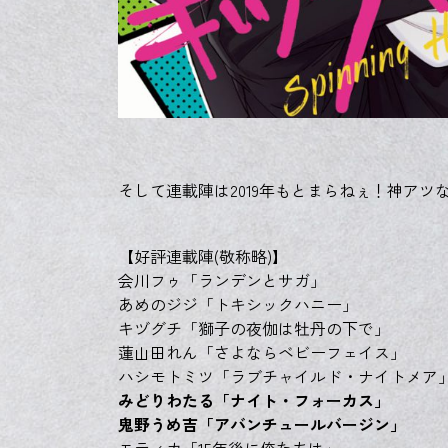
そして連載陣は2019年もとまらねぇ！神アツなラ
【好評連載陣(敬称略)】
会川フゥ「ランデンとサガ」
あめのジジ「トキシックハニー」
キヅグチ「獅子の夜伽は牡丹の下で」
蓮山田れん「さよならベビーフェイス」
ハシモトミツ「ラブチャイルド・ナイトメア
みどりわたる「ナイト・フォーカス」
鬼野うめ吉「アバンチュールバージン」
モティカ「15年後に俺たちは」