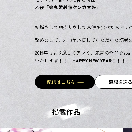
乙夜「鳴鬼浜純情ケンカ太鼓」
初詣をして初売りをしてお餅を食べたらカチCO
改めまして、2018年応援していただいた読
2019年もより激しくアツく、最高の作品を
いたします！！！
HAPPY NEW YEAR！！！
配信はこちら
感想を送
掲載作品