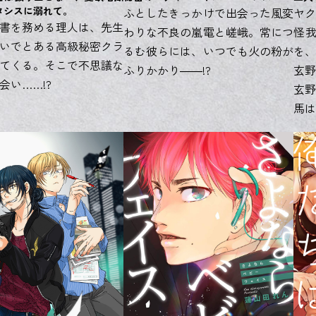
タシスに溺れて。
ふとしたきっかけで出会った風変
ヤク
書を務める理人は、先生
わりな不良の嵐電と嵯峨。常につ
怪
いでとある高級秘密クラ
るむ彼らには、いつでも火の粉が
を、
てくる。そこで不思議な
ふりかかり――!?
玄野
会い……!?
玄野
馬は