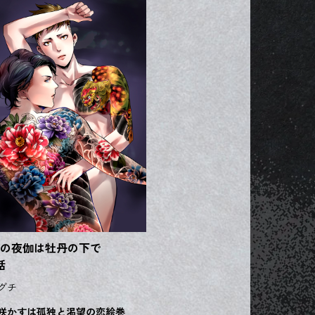
の夜伽は牡丹の下で
話
グチ
咲かすは孤独と渇望の恋絵巻