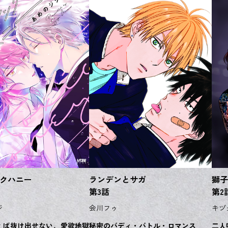
クハニー
ランデンとサガ
獅子
第3話
第2
ジ
会川フゥ
キヅ
えば抜け出せない、愛欲地獄
秘密のバディ・バトル・ロマンス
二人