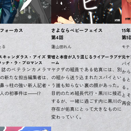
フォーカス
さよならベビーフェイス
15
第4話
第5
たる
蓮山田れん
モテ
スキャンダラス・アイズ 背
嘘と本音が入り混じるライアーラブゲ
元ヤ
ラッチ・ラ・ブロマンス
ーム
バイ
刊誌のベテランカメラマ
ヤクザの組員である佑真には、別
から
の新たな担当編集者は、
の組から送り込まれたスパイとい
ると
鼻っ柱の強い新人記者・
う誰も知らない裏の顔があった。
る。
人の初事件は――!?
目的のため組長代行・黒川に接近
とそ
するが、一緒に過ごす内に黒川の
再会
存在が佑真にとって大きなものに
変わっていく。