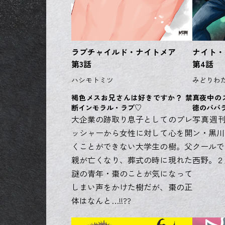
ラブチャイルド・ナイトメア
ナイト・
第3話
第4話
ハシモトミツ
みどりわ
褐色メスお兄さんは好きですか？ 禁
真夜中の
断インモラル・ラブ♡
徳のパパ
大企業の跡取り息子としてのプレ
写真週
ッシャーから女性に対して心を開
ン・黒川
くことができない大学生の樹。父
クールで
親が亡くなり、葬式の時に現れた
西野。２
謎の青年・棗のことが気になって
しまい声をかけた樹だが、棗の正
体はなんと…!!??