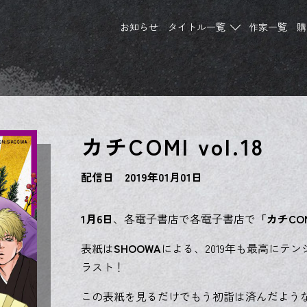
お知らせ
タイトル一覧
作家一覧
購
カチCOMI vol.18
配信日 2019年01月01日
1月6日
、各電子書店で各電子書店で
「カチCOM
表紙は
SHOOWA
による、2019年も最高にテ
ラスト！
この表紙を見るだけでもう初詣は済んだよう