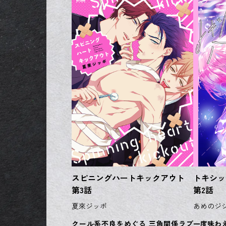
スピニングハートキックアウト
トキシッ
第3話
第2話
夏來ジッポ
あめのジ
クール系不良をめぐる 三角関係ラブ
一度味わ